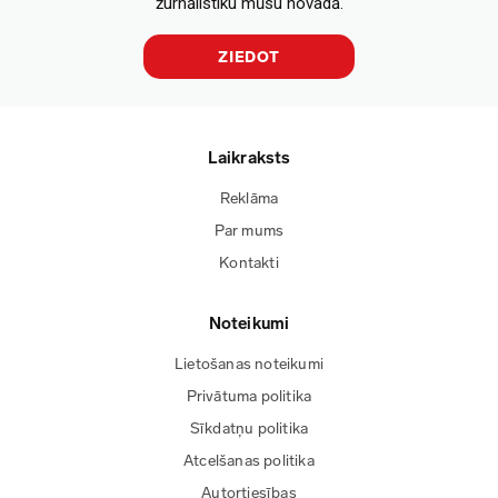
žurnālistiku mūsu novadā.
ZIEDOT
Laikraksts
Reklāma
Par mums
Kontakti
Noteikumi
Lietošanas noteikumi
Privātuma politika
Sīkdatņu politika
Atcelšanas politika
Autortiesības