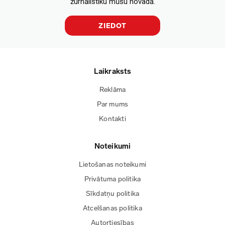
žurnālistiku mūsu novadā.
ZIEDOT
Laikraksts
Reklāma
Par mums
Kontakti
Noteikumi
Lietošanas noteikumi
Privātuma politika
Sīkdatņu politika
Atcelšanas politika
Autortiesības