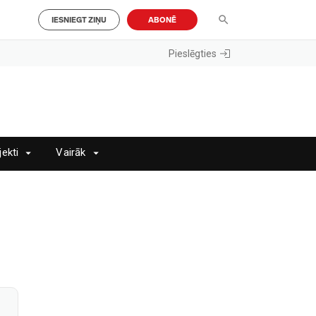
IESNIEGT ZIŅU
ABONĒ
Pieslēgties
jekti
Vairāk