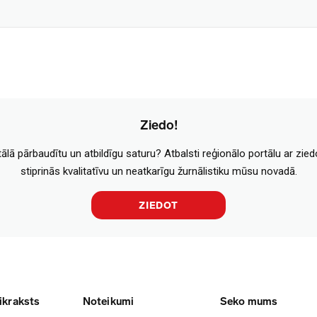
Ziedo!
tālā pārbaudītu un atbildīgu saturu? Atbalsti reģionālo portālu ar zie
stiprinās kvalitatīvu un neatkarīgu žurnālistiku mūsu novadā.
ZIEDOT
ikraksts
Noteikumi
Seko mums