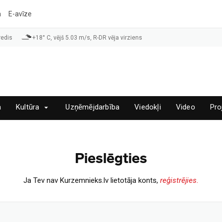
a
E-avīze
redis
+18° C, vējš 5.03 m/s, R-DR vēja virziens
a
Kultūra
Uzņēmējdarbība
Viedokļi
Video
Pro
Pieslēgties
Ja Tev nav Kurzemnieks.lv lietotāja konts,
reģistrējies.