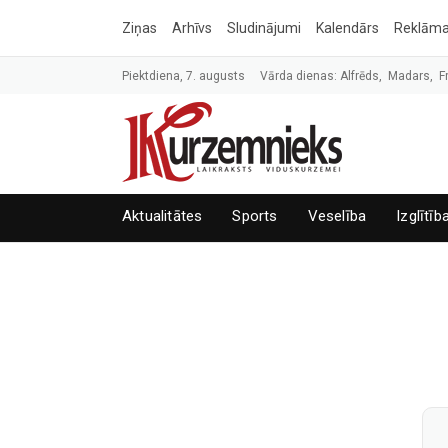
Ziņas
Arhīvs
Sludinājumi
Kalendārs
Reklām
Piektdiena, 7. augusts
Vārda dienas: Alfrēds, Madars, F
Aktualitātes
Sports
Veselība
Izglītīb