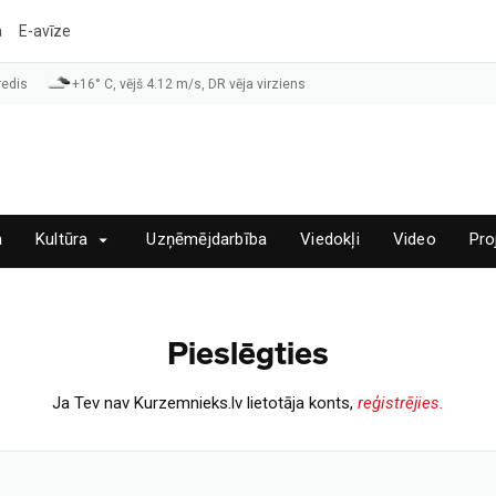
a
E-avīze
redis
+16° C, vējš 4.12 m/s, DR vēja virziens
a
Kultūra
Uzņēmējdarbība
Viedokļi
Video
Pro
Pieslēgties
Ja Tev nav Kurzemnieks.lv lietotāja konts,
reģistrējies.