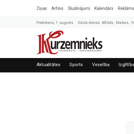
Ziņas
Arhīvs
Sludinājumi
Kalendārs
Reklām
Piektdiena, 7. augusts
Vārda dienas: Alfrēds, Madars, F
Aktualitātes
Sports
Veselība
Izglītīb