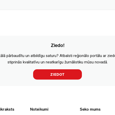
Ziedo!
tālā pārbaudītu un atbildīgu saturu? Atbalsti reģionālo portālu ar zie
stiprinās kvalitatīvu un neatkarīgu žurnālistiku mūsu novadā.
ZIEDOT
ikraksts
Noteikumi
Seko mums