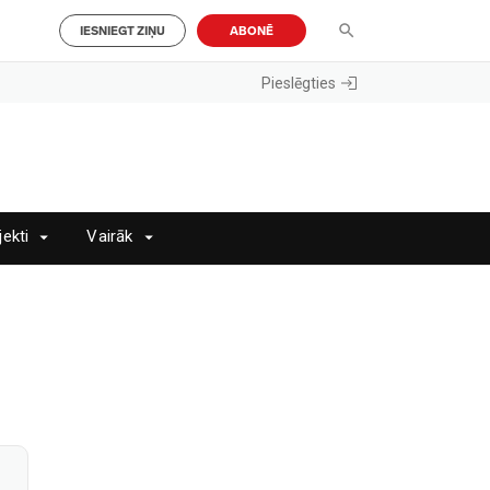
IESNIEGT ZIŅU
ABONĒ
Pieslēgties
jekti
Vairāk