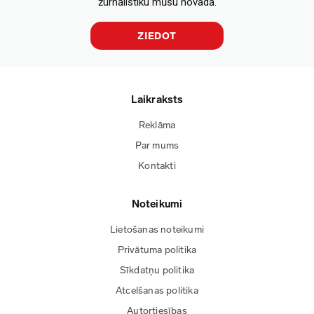
žurnālistiku mūsu novadā.
ZIEDOT
Laikraksts
Reklāma
Par mums
Kontakti
Noteikumi
Lietošanas noteikumi
Privātuma politika
Sīkdatņu politika
Atcelšanas politika
Autortiesības