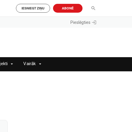
IESNIEGT ZIŅU
ABONĒ
Pieslēgties
jekti
Vairāk