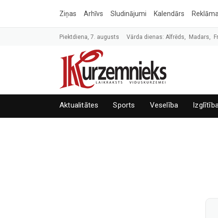
Ziņas
Arhīvs
Sludinājumi
Kalendārs
Reklām
Piektdiena, 7. augusts
Vārda dienas: Alfrēds, Madars, F
Aktualitātes
Sports
Veselība
Izglītīb