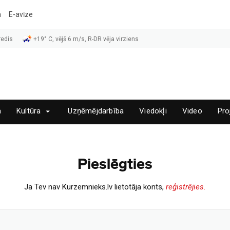
a
E-avīze
redis
+19° C, vējš 6 m/s, R-DR vēja virziens
a
Kultūra
Uzņēmējdarbība
Viedokļi
Video
Pro
Pieslēgties
Ja Tev nav Kurzemnieks.lv lietotāja konts,
reģistrējies.