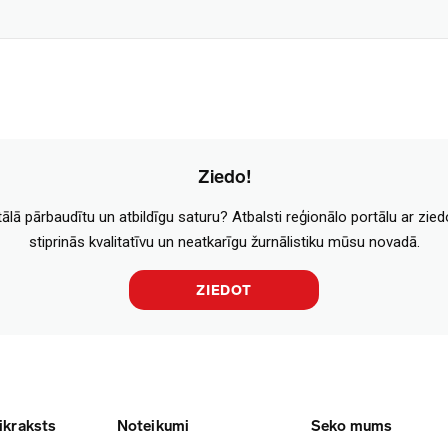
Ziedo!
tālā pārbaudītu un atbildīgu saturu? Atbalsti reģionālo portālu ar zie
stiprinās kvalitatīvu un neatkarīgu žurnālistiku mūsu novadā.
ZIEDOT
ikraksts
Noteikumi
Seko mums