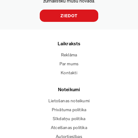
žurnālistiku mūsu novadā.
ZIEDOT
Laikraksts
Reklāma
Par mums
Kontakti
Noteikumi
Lietošanas noteikumi
Privātuma politika
Sīkdatņu politika
Atcelšanas politika
Autortiesības